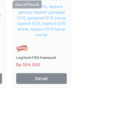
Out of Stock
Logitech F310 Gamepad
erial berkualitas untuk menghadirkan
Rp
354.000
angan, memberikan kombinasi daya tahan
Detail