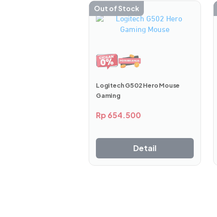
Out of Stock
Logitech G502 Hero Mouse
Gaming
Dilengkapi gear shaft berbahan baja
Rp
654.500
akurasi balapan serta keandalan jangk
tinggi dengan kenyamanan premium.
Detail
Enam Gigi dengan Perpin