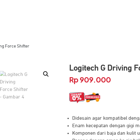
ng Force Shifter
Logitech G Driving F
Rp
909.000
Didesain
agar
kompatibel
deng
Enam
kecepatan
dengan
gigi
m
Komponen
dari
baja
dan
kulit
u