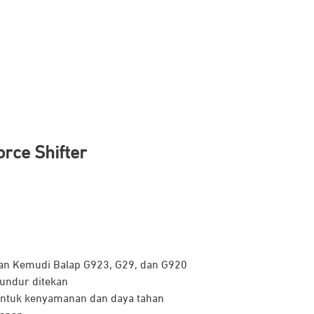
orce Shifter
an
Kemudi
Balap
G923, G29, dan G920
undur
ditekan
ntuk
kenyamanan
dan
daya
tahan