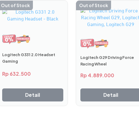
Out of Stock
Out of Stock
Logitech G331 2.0 Headset
Logitech G29 Driving Force
Gaming
Racing Wheel
 yang kokoh,
Driving Force
Shifter dirancang menggunakan mat
Rp
632.500
Rp
4.889.000
a panjang. Bagian kenop dan alasnya dilapisi kulit sulaman t
Detail
Detail
dahan Mulus