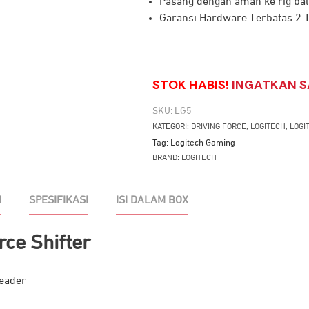
Pasang
dengan
aman
ke
rig
ba
Garansi Hardware Terbatas 2 
STOK HABIS!
INGATKAN S
SKU:
LG5
KATEGORI:
DRIVING FORCE
,
LOGITECH
,
LOGI
Tag:
Logitech Gaming
BRAND:
LOGITECH
N
SPESIFIKASI
ISI DALAM BOX
rce Shifter