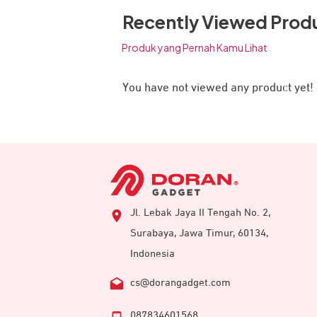
Recently Viewed Prod
Produk yang Pernah Kamu Lihat
You have not viewed any product yet!
Jl. Lebak Jaya II Tengah No. 2,
Surabaya, Jawa Timur, 60134,
Indonesia
cs@dorangadget.com
087834601568