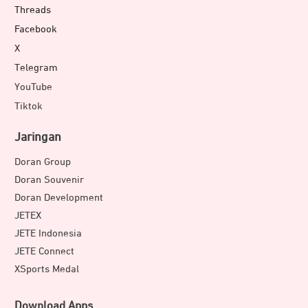
Threads
Facebook
X
Telegram
YouTube
Tiktok
Jaringan
Doran Group
Doran Souvenir
Doran Development
JETEX
JETE Indonesia
JETE Connect
XSports Medal
Material JETE CX11 Series menggunakan bahan TPE+
Nylon Braided. Kemurnian bahan ini mampu
Download Apps