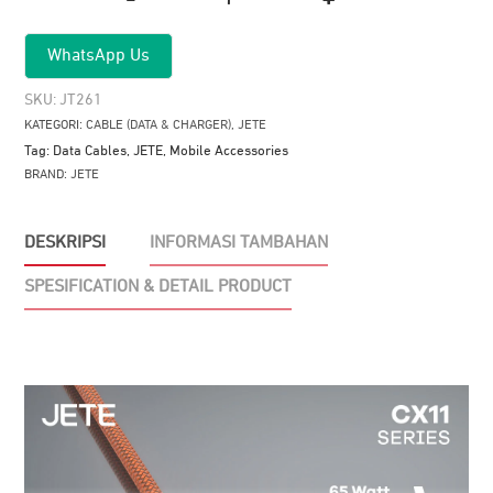
Kuantitas
Kabel
WhatsApp Us
Data
JETE
SKU:
JT261
CX11
KATEGORI:
CABLE (DATA & CHARGER)
,
JETE
Type
Tag:
Data Cables
,
JETE
,
Mobile Accessories
C
BRAND:
JETE
to
Lightning
DESKRIPSI
INFORMASI TAMBAHAN
65W
SPESIFICATION & DETAIL PRODUCT