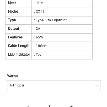
Merk
: Jete
Rp 149.900.
adalah:
Model
: CX11
Rp 74.900.
Type
: Type C to Lightning
Output
: 3A
Features
: 65W
Cable Length
: 100cm
LED Indikator
: Yes
Warna
Pilih opsi
-
+