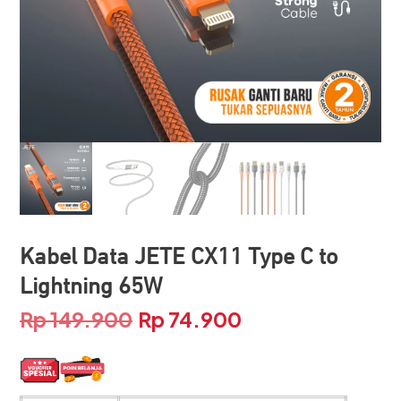
Kabel Data JETE CX11 Type C to
Lightning 65W
Rp
149.900
Rp
74.900
Harga
Harga
aslinya
saat
adalah:
ini