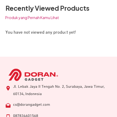
Recently Viewed Products
Produk yang Pernah Kamu Lihat
You have not viewed any product yet!
Tak hanya untuk smartphone saja, JETE CX11 Series juga
kompatibel untuk penggunaan di notebook. Khusus untuk
Type-C to Type C, pengisian daya bisa dilakukan dengan
lebih praktis dan cepat. Cukup colokkan kabel ke port dan
sambungkan ke charger pada sumber listrik, maka
otomatis akan mengalirkan arus listrik.
Jl. Lebak Jaya II Tengah No. 2, Surabaya, Jawa Timur,
60134, Indonesia
cs@dorangadget.com
087834601568