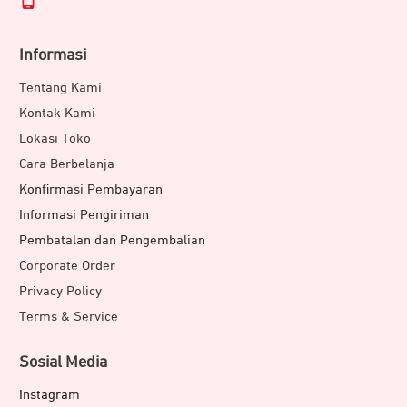
Informasi
Tentang Kami
Kontak Kami
Lokasi Toko
Cara Berbelanja
Konfirmasi Pembayaran
Informasi Pengiriman
Pembatalan dan Pengembalian
Corporate Order
Ujung kabel memiliki desain yang unik dan kekinian. Yakni
Privacy Policy
terlihat lebih transparan. Walaupun transparan ujung
Terms & Service
kabel ini aman digunakan karena menggunakan material
yang kuat. Ini membuatnya tidak mudah retak dan pecah.
Sosial Media
Instagram