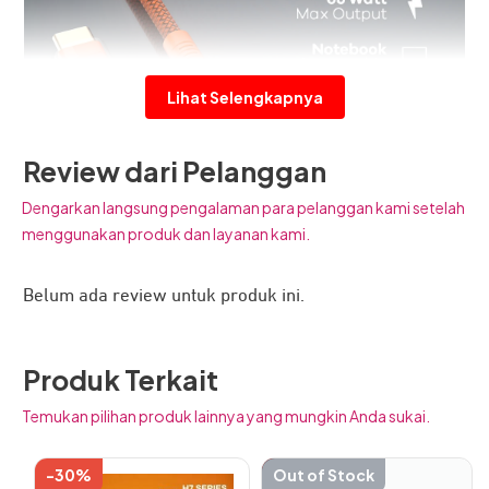
Lihat Selengkapnya
Review dari Pelanggan
Dengarkan langsung pengalaman para pelanggan kami setelah
menggunakan produk dan layanan kami.
Belum ada review untuk produk ini.
JETE CX11 Series adalah kabel data untuk berbagai
Produk Terkait
penggunaan perangkat Anda. Desainnya lebih modern
Temukan pilihan produk lainnya yang mungkin Anda sukai.
dan kekinian, ditambah dengan material berkualitas
premium membuatnya layak dipilih untuk pengisian daya
-30%
-51%
Out of Stock
Produk
maupun transfer data lebih baik dan mendukung