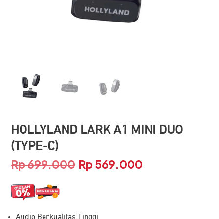
HOLLYLAND LARK A1 MINI DUO
(TYPE-C)
Rp
699.000
Rp
569.000
Harga
Harga
aslinya
saat
adalah:
ini
Audio Berkualitas Tinggi