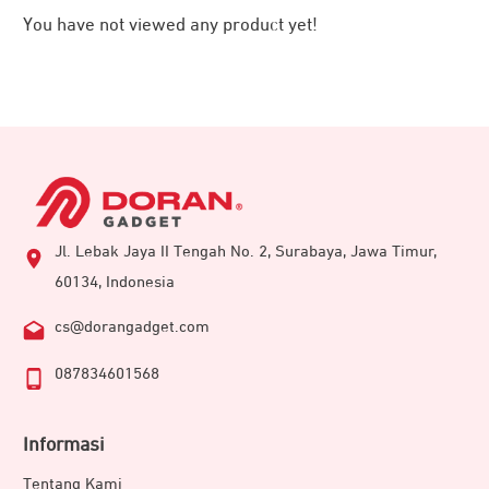
tiga tingkatan peredaman mulai dari Weak, Medium, dan
You have not viewed any product yet!
Strong untuk menghasilkan suara yang lebih jernih dan
natural.
Tiga Level Equalizer
Jl. Lebak Jaya II Tengah No. 2, Surabaya, Jawa Timur,
60134, Indonesia
cs@dorangadget.com
087834601568
Anda dapat menyesuaikan audio dengan preset EQ
Informasi
profesional dengan tiga tingkatan. Yakni Balance, Low, dan
Bright. Pengguna pun bisa memaksimalkan hasil
Tentang Kami