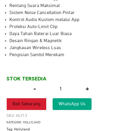
Rp 699.000.
adalah:
Rentang Suara Maksimal
Rp 569.000.
Sistem Noise Cancellation Pintar
Kontrol Audio Kustom melalui App
Proteksi Auto-Limit Clip
Daya Tahan Baterai Luar Biasa
Desain Ringan & Magnetik
Jangkauan Wireless Luas
Pengisian Sambil Merekam
STOK TERSEDIA
-
+
Kuantitas
HOLLYLAND
Beli Sekarang
WhatsApp Us
LARK
A1
SKU:
HLY13
MINI
KATEGORI:
HOLLYLAND
DUO
Tag:
Hollyland