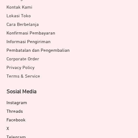
rekaman dengan menggunakan pengaturan Reverb yang
Kontak Kami
dapat disesuaikan berdasarkan kebutuhan yakni Small,
Lokasi Toko
Medium, dan Large. Berkat pengaturan tersebut, output
Cara Berbelanja
audio dapat menghadirkan kedalaman, kejernihan, dan
Konfirmasi Pembayaran
keunggulan yang benar-benar imersif.
Informasi Pengiriman
Pembatalan dan Pengembalian
Ketahanan Baterai yang Unggul
Corporate Order
Privacy Policy
Terms & Service
Sosial Media
Instagram
Threads
Facebook
X
Telegram
LARK A1 semakin unggul dengan ketahanan baterai yang