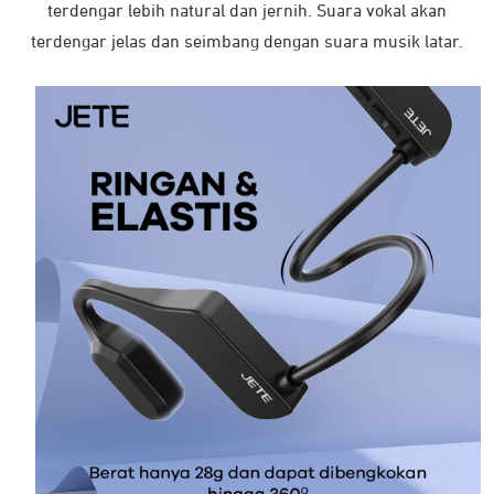
terdengar lebih natural dan jernih. Suara vokal akan
varian.
Pilihan
terdengar jelas dan seimbang dengan suara musik latar.
ini
dapat
diambil
di
halaman
Adapter USB Nirkabel TP-
Earphone JETE HA1
produk
Link WN727N
Rp
60.000
Rp
39.900
Rp
110.000
Detail
Detail
Recently Viewed Products