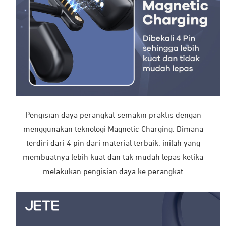
★★★★★
Ba*** Y***
11 Juli 2025
Pengisian daya perangkat semakin praktis dengan
menggunakan teknologi Magnetic Charging. Dimana
Produk Terkait
terdiri dari 4 pin dari material terbaik, inilah yang
membuatnya lebih kuat dan tak mudah lepas ketika
Temukan pilihan produk lainnya yang mungkin Anda sukai.
melakukan pengisian daya ke perangkat
Out of Stock
Out of Stock
Produk
Produk
ini
ini
memiliki
memiliki
beberapa
beberapa