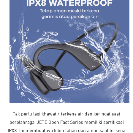
Buku Pandua x1
Catatan
Hindari perangkat terkena uap air atau tempat yang
lembab. Hal ini dapat mempengaruhi sirkuit internal.
Jangan gunakan larutan pembersih untuk
membersihkan perangkat.
Jangan biarkan perangkat terbuka pada suhu sangat
tinggi atau suhu rendah karena dapat merusak
perangkat atau mengubah bagian plastik tertentu.
Hindari perangkat dengan benda tajam karena hal ini
akan menyebabkan goresan dan kerusakan.
Jangan membongkar dan memodifikasi perangkat.
Jangan biarkan perangkat terjatuh karena dapat
Tak perlu lagi khawatir terkena air dan keringat saat
menyebabkan kerusakan pada sirkuit.
berolahraga. JETE Open Fast Series memiliki sertifikasi
Selalu simpan perangkat pada suhu kamar.
IPX8. Ini membuatnya lebih tahan dan aman saat terkena