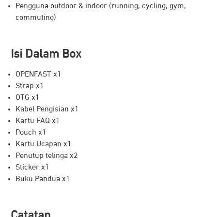
Jl. Lebak Jaya II Tengah No. 2, Surabaya, Jawa Timur,
60134, Indonesia
cs@dorangadget.com
087834601568
Informasi
Tentang Kami
Kontak Kami
Lokasi Toko
Cara Berbelanja
Konfirmasi Pembayaran
Informasi Pengiriman
Pembatalan dan Pengembalian
Corporate Order