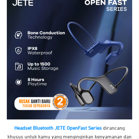
Lihat Selengkapnya
Berat
1000 gram
Warna
Black, Navy
Brand
JETE
Spesifikasi
Headset Bluetooth JETE OpenFast Series
dirancang
khusus untuk kamu yang menginginkan kenyamanan dan
Bluetooth Version
V5.2