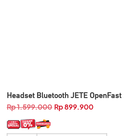
Headset Bluetooth JETE OpenFast
Rp
1.599.000
Rp
899.900
Harga
Harga
aslinya
saat
adalah:
ini