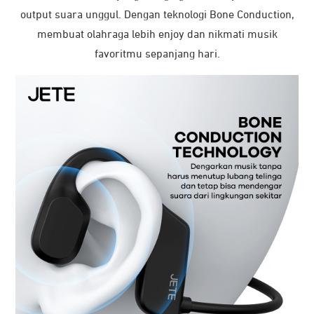
output suara unggul. Dengan teknologi Bone Conduction,
Dual Listening Sport
membuat olahraga lebih enjoy dan nikmati musik
Type
Headset
favoritmu sepanjang hari.
Impedance
980MW8±15%Ω
Speaker Frequency
20-20KHZ
Wireless Working Range
10M (without obstacles)
MIC Sensitivity
-42dB
Input Voltage/Current
DC 5V/1A
Battery Capacity
180mAh
Play Time
8H (60% Volume)
Talk Time
4H (In Medium Volume)
Standby Time
300H
Charging Time
2 Hours