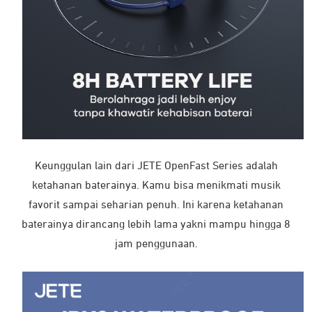
Tablet
Laptop & PC dengan Bluetooth
Perangkat olahraga (gym devices) yang mendukung
Bluetooth
Pengguna outdoor & indoor (running, cycling, gym,
commuting)
Isi Dalam Box
Keunggulan lain dari JETE OpenFast Series adalah
OPENFAST x1
ketahanan baterainya. Kamu bisa menikmati musik
Strap x1
favorit sampai seharian penuh. Ini karena ketahanan
OTG x1
baterainya dirancang lebih lama yakni mampu hingga 8
Kabel Pengisian x1
Kartu FAQ x1
jam penggunaan.
Pouch x1
Kartu Ucapan x1
Penutup telinga x2
Sticker x1