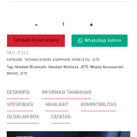
-
+
Kuantitas
Headset
WhatsApp Us
Bluetooth
JETE
SKU:
JT223
OpenFast
KATEGORI:
*SEDANG DISKON
,
EARPHONE (WIRELESS)
,
JETE
Tag:
Headset Bluetooth
,
Headset Wireless
,
JETE
,
Mobile Accessories
BRAND:
JETE
DESKRIPSI
INFORMASI TAMBAHAN
SPESIFIKASI
HIGHLIGHT
KOMPATIBILITAS
ISI DALAM BOX
CATATAN