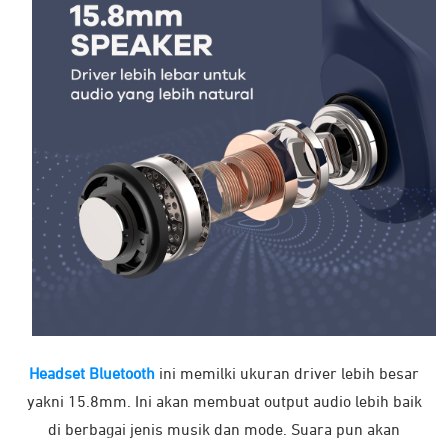
varian.
varian.
Pilihan
Pilihan
ini
ini
dapat
dapat
diambil
diambil
di
di
halaman
halaman
DJI Mini 3 Basic (DJI RC)
Insta360 Flow Standalone
produk
produk
Rp
6.799.000
-
Rp
2.039.000
Rp
8.509.900
Detail
Detail
-34%
Headset Bluetooth
ini memilki ukuran driver lebih besar
Produk
ini
yakni 15.8mm. Ini akan membuat output audio lebih baik
memiliki
di berbagai jenis musik dan mode. Suara pun akan
beberapa