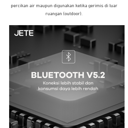
percikan air maupun digunakan ketika gerimis di luar
ruangan (outdoor).
Review dari Pelanggan
Dengarkan langsung pengalaman para pelanggan kami setelah
menggunakan produk dan layanan kami.
5.0
5 ★
5
4 ★
0
★★★★★
3 ★
0
5 Ratings
2 ★
0
1 ★
0
★★★★★
J***
10 November 2025