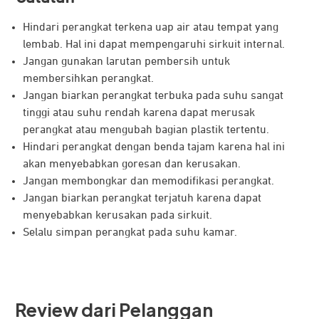
Privacy Policy
Terms & Service
Sosial Media
Instagram
Threads
Facebook
X
Telegram
YouTube
Tiktok
Jaringan
Doran Group
Doran Souvenir
Doran Development