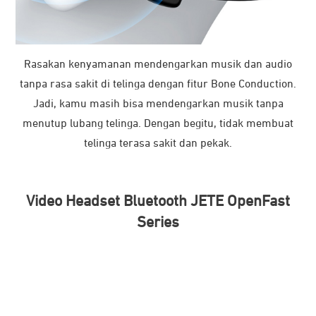
Weight
28 g
HIghlight
Rasakan kenyamanan mendengarkan musik dan audio
tanpa rasa sakit di telinga dengan fitur Bone Conduction.
Bone Conduction Technology
Mendengarkan musik tanpa menutup lubang telinga,
Jadi, kamu masih bisa mendengarkan musik tanpa
membuat telinga tetap nyaman, tidak sakit, dan tetap
menutup lubang telinga. Dengan begitu, tidak membuat
waspada terhadap suara sekitar.
telinga terasa sakit dan pekak.
Baterai Tahan Lama hingga 8 Jam
Nikmati musik sepanjang hari tanpa khawatir kehabisan
daya.
Video Headset Bluetooth JETE OpenFast
Sertifikasi IPX8
Series
Aman terkena air, keringat, bahkan gerimis saat
olahraga outdoor.
Bluetooth 5.2
Koneksi stabil, pairing cepat, konsumsi daya lebih
rendah, dan latensi lebih minim.
Magnetic Charging 4-Pin
Lebih kuat menempel, tidak mudah lepas, dan proses