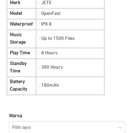
Merk
: JETE
Rp 1.599.000.
adalah:
Model
: OpenFast
Rp 899.900.
Waterproof
: IPX 8
Music
: Up to 1500 Files
Storage
Play Time
: 8 Hours
Standby
: 300 Hours
Time
Battery
: 180mAh
Capacity
Warna
Pilih opsi