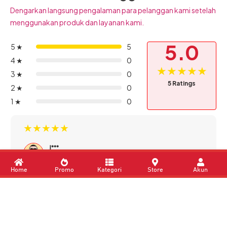
JETEX
JETE Indonesia
JETE Connect
XSports Medal
Download Apps
Member of
DORAN GROUP
Home
Promo
Kategori
Store
Akun