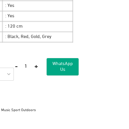
: Yes
: Yes
: 120 cm
: Black, Red, Gold, Grey
WhatsApp
-
+
Us
Kuantitas
Earphone
JETE
HX1
(Type
C)
,
Music Sport Outdoors