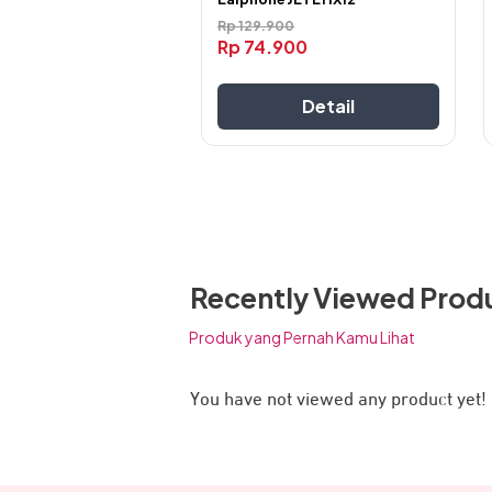
Rp
129.900
Rp
74.900
Detail
Recently Viewed Prod
Magnet Attraction, Handsfree JETE
Produk yang Pernah Kamu Lihat
pengguna dalam penyimpanan handsfree
You have not viewed any product yet!