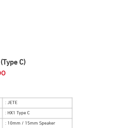
(Type C)
00
Harga
saat
ini
: JETE
0.
adalah:
: HX1 Type C
Rp 99.900.
: 10mm / 15mm Speaker