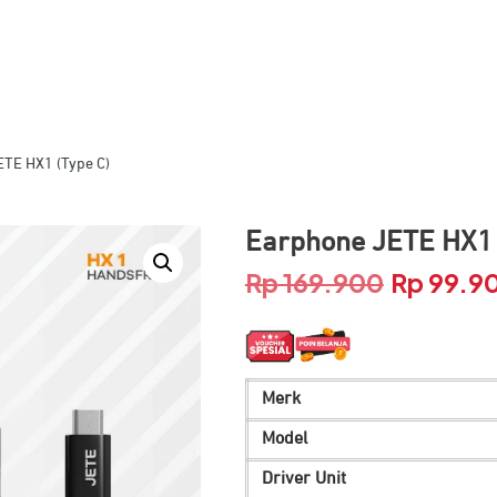
TE HX1 (Type C)
Earphone JETE HX1 
Rp
169.900
Rp
99.9
Harga
aslinya
adalah:
Merk
Rp 169.90
Model
Driver Unit