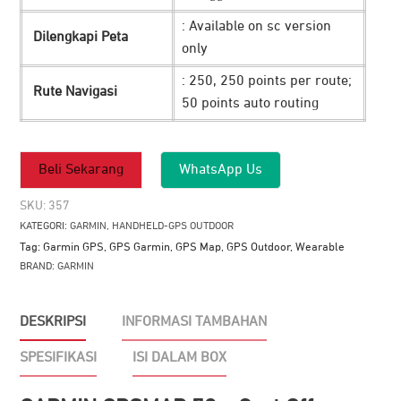
: Available on sc version
Dilengkapi Peta
only
: 250, 250 points per route;
Rute Navigasi
50 points auto routing
Beli Sekarang
WhatsApp Us
SKU:
357
KATEGORI:
GARMIN
,
HANDHELD-GPS OUTDOOR
Tag:
Garmin GPS
,
GPS Garmin
,
GPS Map
,
GPS Outdoor
,
Wearable
BRAND:
GARMIN
DESKRIPSI
INFORMASI TAMBAHAN
SPESIFIKASI
ISI DALAM BOX