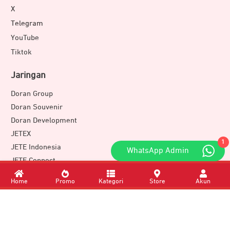
X
Telegram
YouTube
Tiktok
Jaringan
Doran Group
Doran Souvenir
Doran Development
JETEX
1
JETE Indonesia
WhatsApp Admin
JETE Connect
XSports Medal
Home
Promo
Kategori
Store
Akun
Download Apps