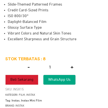
Slide-Themed Patterned Frames
Credit Card-Sized Prints
ISO 800/30°
Daylight-Balanced Film
Glossy Surface Type
Vibrant Colors and Natural Skin Tones
Excellent Sharpness and Grain Structure
STOK TERBATAS : 8
-
+
Kuantitas
FujiFilm
Beli Sekarang
WhatsApp Us
Instax
Mini
SKU:
INSX15
Film
KATEGORI:
FILM
,
INSTAX
Blue
Tag:
Instax
,
Instax Mini Film
Marble
BRAND:
INSTAX