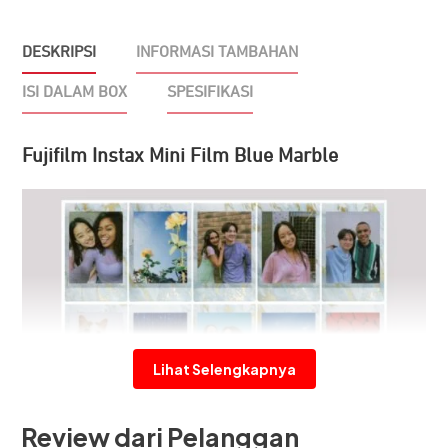
DESKRIPSI
INFORMASI TAMBAHAN
ISI DALAM BOX
SPESIFIKASI
Fujifilm Instax Mini Film Blue Marble
Lihat Selengkapnya
Review dari Pelanggan
Fujifilm Instax Mini Film Blue Marble Refill berisi 10