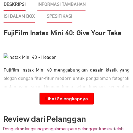
DESKRIPSI
INFORMASI TAMBAHAN
ISI DALAM BOX
SPESIFIKASI
FujiFilm Instax Mini 40: Give Your Take
Fujifilm Instax Mini 40 menggabungkan desain klasik yang
elegan dengan fitur-fitur modern untuk pengalaman fotografi
instan yang seru. Dengan lensa selfie bawaan, kecepatan
rana otomatis, dan kecerahan otomatis, setiap bidikan selalu
Lihat Selengkapnya
sempurna, tanpa ribet. Cetak foto berukuran kartu kredit
dalam hitungan detik dan nikmati keseruannya di mana saja!
Review dari Pelanggan
Kombinasi Desain Retro & Modern
Dengarkan langsung pengalaman para pelanggan kami setelah