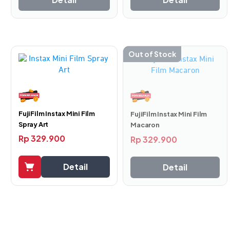
baterai, strap, dan film, menjadikannya nyaman dibawa ke
mana saja tanpa ragu. Bahkan dimasukkan ke tas kecil
sekalipun.
Lensa Tajam & Detail Maksimal
Out of Stock
FujiFilm Instax Mini Film
FujiFilm Instax Mini Film
Spray Art
Macaron
Rp
329.900
Rp
329.900
Detail
Detail
Kamera Instax
ini menggunakan lensa yang stara dengan
35mm dan aperture F12.7. Itu artinya, bukaan lensa lebih
sempit dan memungkinkan cahaya yang masuk sedikit.