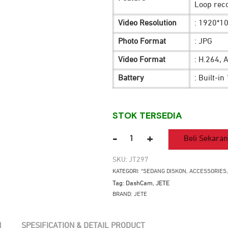
Loop rec
Video Resolution
: 1920*1
Photo Format
: JPG
Video Format
: H.264, 
Battery
: Built-i
STOK TERSEDIA
-
+
Beli Sekara
Kuantitas
DashCam
SKU:
JT297
JETE
KATEGORI:
*SEDANG DISKON
,
ACCESSORIES
DC1
Tag:
DashCam
,
JETE
Full
BRAND:
JETE
HD
1080px
N
SPESIFICATION & DETAIL PRODUCT