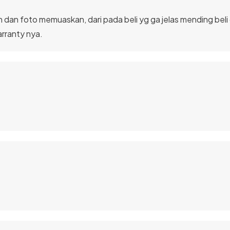
dan foto memuaskan, dari pada beli yg ga jelas mending beli
arranty nya.
 FHD, membuat kualitas gambar dan video rekaman yang dihasilk
 dan kamera belakang menggunakan VGA yang juga sama-sama mem