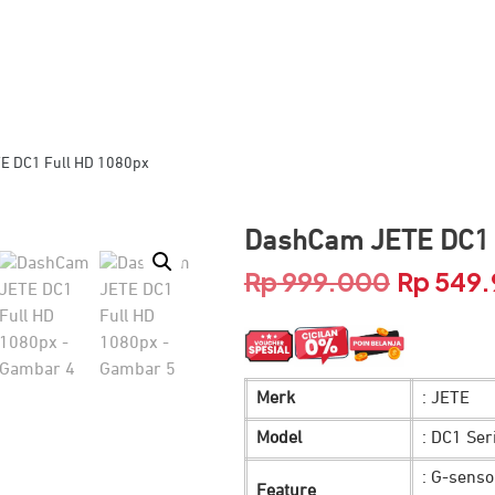
E DC1 Full HD 1080px
DashCam JETE DC1 
Rp
999.000
Rp
549.
Harga
aslinya
adalah:
Merk
: JETE
Rp 999.0
Model
: DC1 Ser
: G-senso
Feature