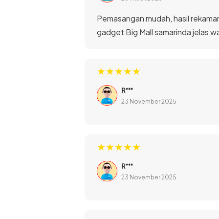
Pemasangan mudah, hasil rekaman 
gadget Big Mall samarinda jelas w
★★★★★
R***
23 November 2025
Menggunakan resolusi kamera 1080p
Sedangkan pada kamera interior
★★★★★
R***
23 November 2025