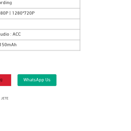
ording
080P | 1280*720P
Audio : ACC
n 150mAh
ng
WhatsApp Us
,
JETE