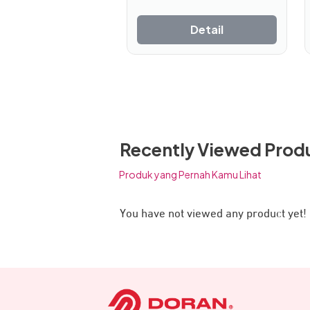
dapat
diambil
Detail
di
halaman
produk
Recently Viewed Prod
Produk yang Pernah Kamu Lihat
You have not viewed any product yet!