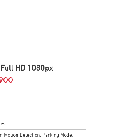
Full HD 1080px
900
Harga
saat
ini
00.
adalah:
ies
Rp 549.900.
r, Motion Detection, Parking Mode,