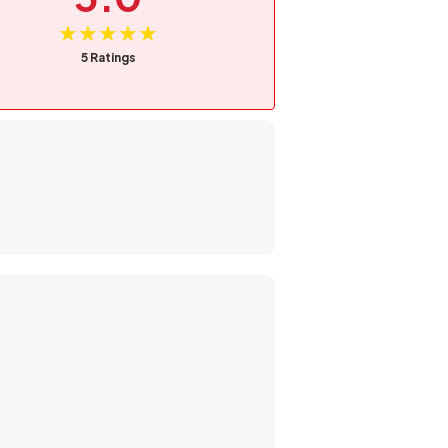
★★★★★
5 Ratings
 terbuat dari bahan kualitas premium,
 pun lebih aman dan nyaman.