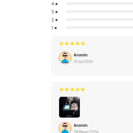
4 ★
3 ★
2 ★
1 ★
JETE DC1 Series adalah dascham mobil
★★★★★
sehingga lebih kokoh dan t
Anonim
31 Juli 2026
★★★★★
Anonim
28 Maret 2026