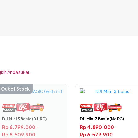
kin Anda sukai.
Out of Stock
Produk
Produk
ini
ini
memiliki
memiliki
beberapa
beberapa
varian.
varian.
DJI Mini 3 Basic (DJI RC)
DJI Mini 3 Basic (No RC)
deo secara otomatis saat terjadi tabrakan atau kecelakaan. Ini
Pilihan
Pilihan
Rp
6.799.000
-
Rp
4.890.000
-
ada saat terjadinya insiden dapat tersimpan pada memori penyi
ini
ini
Rp
8.509.900
Rp
6.579.900