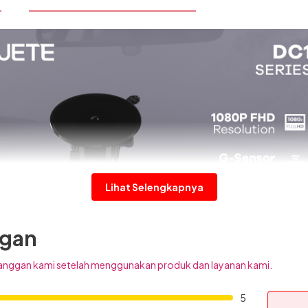
Lihat Selengkapnya
ggan
anggan kami setelah menggunakan produk dan layanan kami.
5