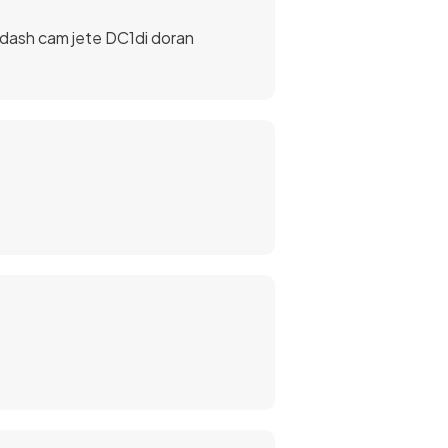
 dash cam jete DC1di doran
an lebih jernih, tajam, dan jelas.
iliki kualitas hasil yang baik.