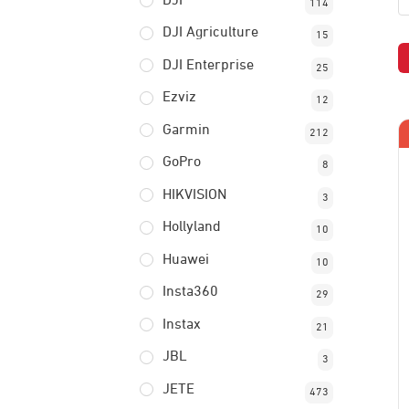
DJI
114
DJI Agriculture
15
DJI Enterprise
25
Ezviz
12
Garmin
212
GoPro
8
HIKVISION
3
Hollyland
10
Huawei
10
Insta360
29
Instax
21
JBL
3
JETE
473