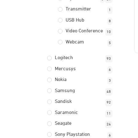
Transmitter
1
USB Hub
8
Video Conference
10
Webcam
5
Logitech
93
Mercusys
6
Nokia
3
Samsung
48
Sandisk
92
Saramonic
11
Seagate
24
Sony Playstation
6