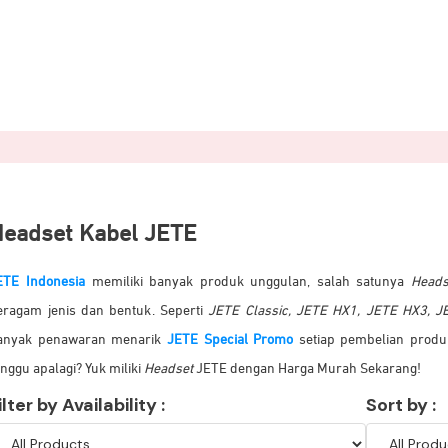
Headset Kabel JETE
ETE Indonesia
memiliki banyak produk unggulan, salah satunya
Heads
eragam jenis dan bentuk
. Seperti
JETE Classic, JETE HX1, JETE HX3, 
anyak penawaran menarik
JETE Special Promo
setiap pembelian produ
unggu apalagi? Yuk miliki
Headset
JETE dengan Harga Murah Sekarang!
ilter by Availability :
Sort by :