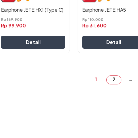
halaman
halaman
produk
produk
Earphone JETE HA5
Earphone JETE HX1 (Type C)
Rp
110.000
Rp
169.900
Rp
31.600
Rp
99.900
Detail
Detail
1
2
→