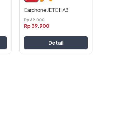
halaman
produk
Earphone JETE HA3
Rp
69.000
Rp
39.900
Detail