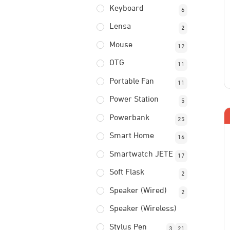
Keyboard
6
Lensa
2
Mouse
12
OTG
11
Portable Fan
11
Power Station
5
Powerbank
25
Smart Home
16
Smartwatch JETE
17
Soft Flask
2
Speaker (Wired)
2
Speaker (Wireless)
Stylus Pen
3
21