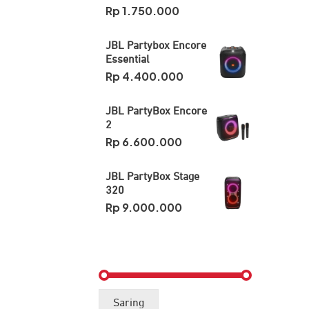
Rp
1.750.000
JBL Partybox Encore
Essential
Rp
4.400.000
JBL PartyBox Encore
2
Rp
6.600.000
JBL PartyBox Stage
320
Rp
9.000.000
Harga
Harga
Saring