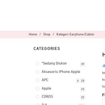
Home
/
Shop
/
Kategori: Earphone (Cable)
CATEGORIES
*Sedang Diskon
39
J
Aksesoris iPhone Apple
b
b
APC
6
20
t
Apple
32
F
COROS
32