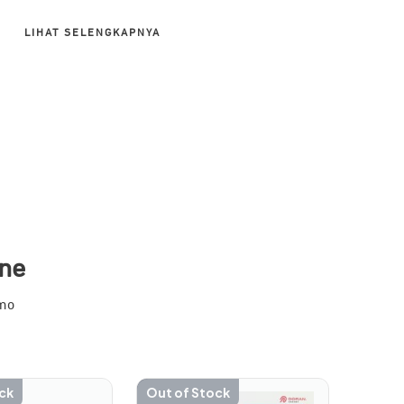
LIHAT SELENGKAPNYA
ne
mo
ck
Out of Stock