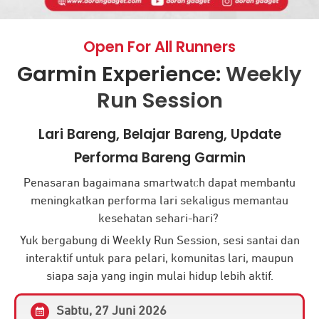
Open For All Runners
Garmin Experience:
Weekly
Run Session
Lari Bareng, Belajar Bareng, Update
Performa Bareng Garmin
Penasaran bagaimana smartwatch dapat membantu
meningkatkan performa lari sekaligus memantau
kesehatan sehari-hari?
Yuk bergabung di Weekly Run Session, sesi santai dan
interaktif untuk para pelari, komunitas lari, maupun
siapa saja yang ingin mulai hidup lebih aktif.
Sabtu, 27 Juni 2026