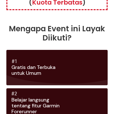
(
Kuota Terbatas
)
Mengapa Event ini Layak
Diikuti?
#1
Gratis dan Terbuka
untuk Umum
#2
Belajar langsung
tentang fitur Garmin
Forerunner