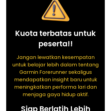
Kuota terbatas untuk
peserta!!
Jangan lewatkan kesempatan
untuk belajar lebih dalam tentang
Garmin Forerunner sekaligus
mendapatkan insight baru untuk
meningkatkan performa lari dan
menjaga gaya hidup aktif.
Siap Berlatih Lebih