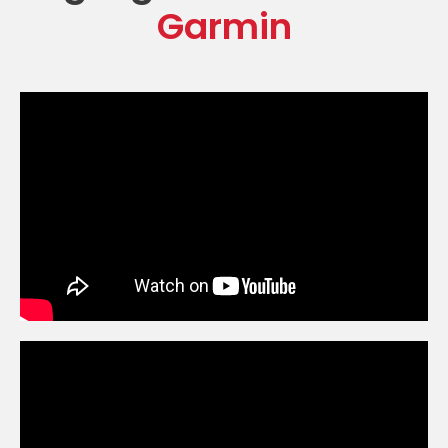
Garmin