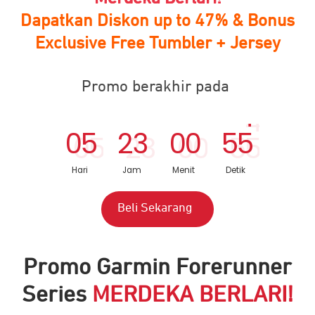
Dapatkan Diskon up to 47% & Bonus
Exclusive Free Tumbler + Jersey
Promo berakhir pada
3
0
5
2
3
0
0
5
4
Hari
Jam
Menit
Detik
Beli Sekarang
Promo Garmin Forerunner
Series
MERDEKA BERLARI!