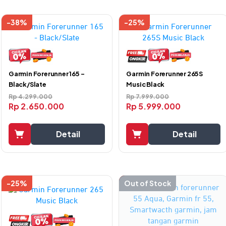
-38%
-25%
Garmin Forerunner 265S
Garmin Forerunner 165 –
Music Black
Black/Slate
Rp
7.999.000
Rp
4.299.000
Rp
5.999.000
Rp
2.650.000
Detail
Detail
-25%
-47%
Out of Stock