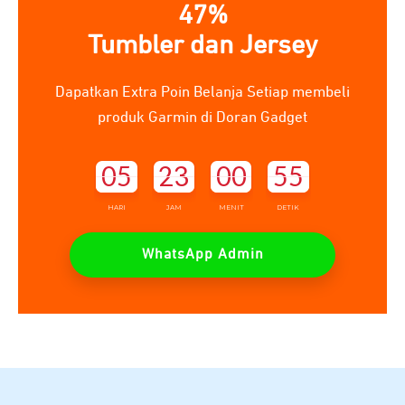
47%
Tumbler dan Jersey
Dapatkan Extra Poin Belanja Setiap membeli
produk Garmin di Doran Gadget
05
23
00
53
H
ARI
JAM
MENIT
DETIK
WhatsApp Admin